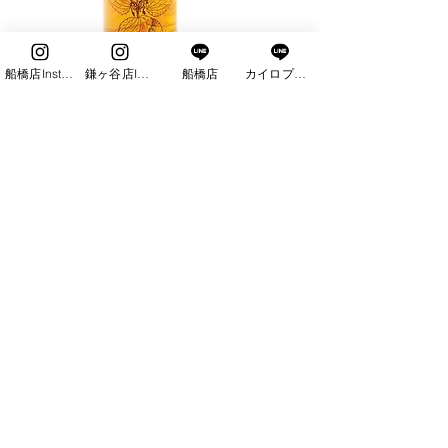
船橋店Instagram
鎌ヶ谷店Instagram
船橋店
カイロプラクティック
ヴィスヴィーテ
価格
￥2,800
アウトバストリートメント