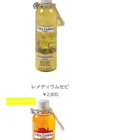
レメディウムセピ
価格
￥2,800
シャンプー