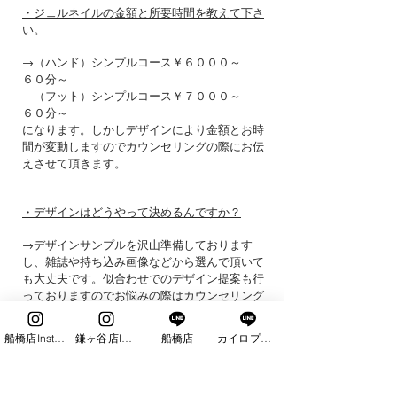
・ジェルネイルの金額と所要時間を教えて下さ
い。
→（ハンド）シンプルコース￥６０００～
６０分～
（フット）シンプルコース￥７０００～
６０分～
になります。しかしデザインにより金額とお時
間が変動しますのでカウンセリングの際にお伝
えさせて頂きます。
・デザインはどうやって決めるんですか？
→デザインサンプルを沢山準備しております
し、雑誌や持ち込み画像などから選んで頂いて
も大丈夫です。似合わせでのデザイン提案も行
っておりますのでお悩みの際はカウンセリング
時にお声かけ下さい。
船橋店Instagram
鎌ヶ谷店Instagram
船橋店
カイロプラクティック
・二枚爪は治りますか？
→二枚爪は爪切りの使用や乾燥が主な原因の
為、保湿をしたりジェルでコーティングしたり