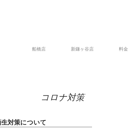
船橋店
新鎌ヶ谷店
料金
​コロナ対策
衛生対策について