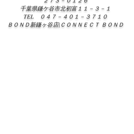
２７３－０１２６
千葉県鎌ケ谷市北初富１１－３－１
TEL ０４７－４０１－３７１０
ＢＯＮＤ新鎌ヶ谷店|ＣＯＮＮＥＣＴ ＢＯＮＤ